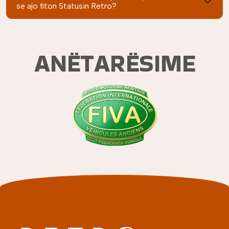
se ajo fiton Statusin Retro?
ANËTARËSIME