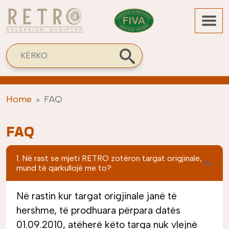
Skip to main content
Search
Home
FAQ
FAQ
1. Në rast se mjeti RETRO zotëron targat origjinale,
mund të qarkullojë me to?
Në rastin kur targat origjinale janë të
hershme, të prodhuara përpara datës
01.09.2010, atëherë këto targa nuk vlejnë