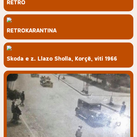
RETRO
RETROKARANTINA
Skoda e z. Llazo Sholla, Korçë, viti 1966