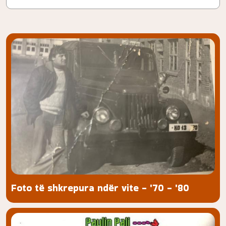
Foto të shkrepura ndër vite - '70 - '80