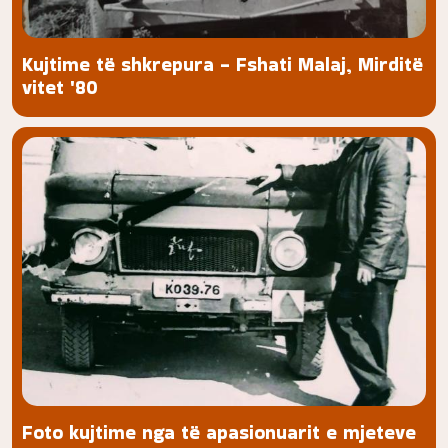
Kujtime të shkrepura - Fshati Malaj, Mirditë
vitet '80
Foto kujtime nga të apasionuarit e mjeteve