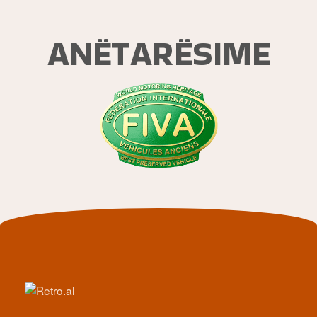
ANËTARËSIME