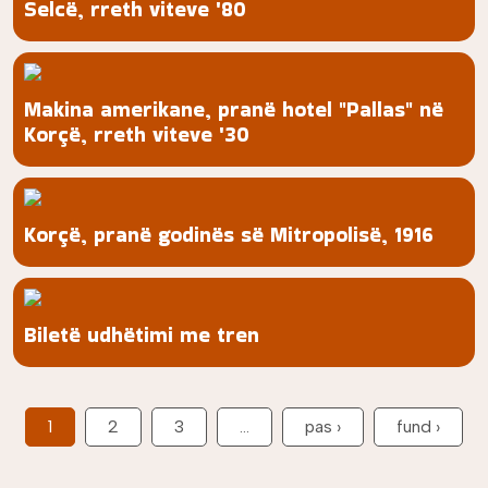
Selcë, rreth viteve '80
Makina amerikane, pranë hotel "Pallas" në
Korçë, rreth viteve '30
Korçë, pranë godinës së Mitropolisë, 1916
Biletë udhëtimi me tren
Pagination
Next page
Last 
1
2
3
…
pas ›
fund ›