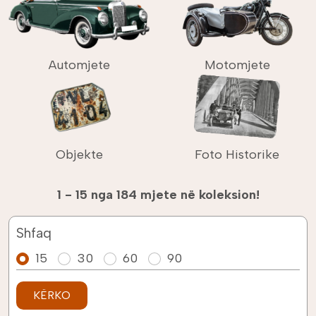
Automjete
Motomjete
Objekte
Foto Historike
1 - 15 nga 184 mjete në koleksion!
Shfaq
15
30
60
90
KËRKO