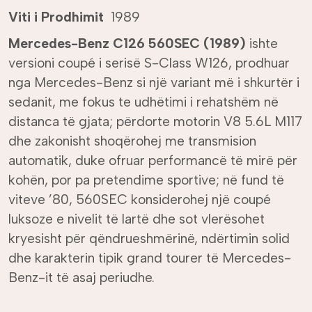
Viti i Prodhimit
1989
Mercedes-Benz C126 560SEC (1989)
ishte
versioni coupé i serisë S-Class W126, prodhuar
nga Mercedes-Benz si një variant më i shkurtër i
sedanit, me fokus te udhëtimi i rehatshëm në
distanca të gjata; përdorte motorin V8 5.6L M117
dhe zakonisht shoqërohej me transmision
automatik, duke ofruar performancë të mirë për
kohën, por pa pretendime sportive; në fund të
viteve ’80, 560SEC konsiderohej një coupé
luksoze e nivelit të lartë dhe sot vlerësohet
kryesisht për qëndrueshmërinë, ndërtimin solid
dhe karakterin tipik grand tourer të Mercedes-
Benz-it të asaj periudhe.