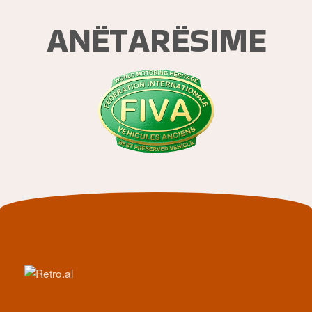
ANËTARËSIME