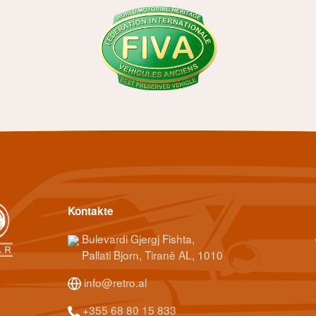
Kontakte
Bulevardi Gjergj Fishta,
Pallati Bjorn, Tiranë AL, 1010
info@retro.al
+355 68 80 15 833