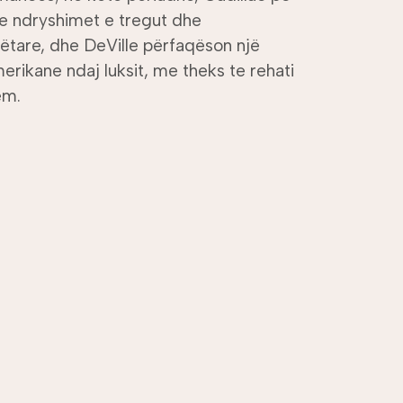
me ndryshimet e tregut dhe
tare, dhe DeVille përfaqëson një
erikane ndaj luksit, me theks te rehati
ëm.