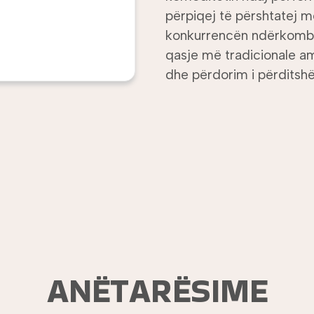
përpiqej të përshtatej 
konkurrencën ndërkombë
qasje më tradicionale am
dhe përdorim i përditsh
ANËTARËSIME