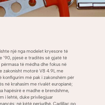
ishte një nga modelet kryesore të
ve ’90, pjesë e traditës së gjatë të
 përmasa të mëdha dhe fokus në
te zakonisht motorë V8 4.9L me
ë konfigurim më pak i zakonshëm për
ës në krahasim me rivalët europianë;
nga hapësirë e madhe e brendshme,
m i lehtë, duke privilegjuar
mancës; në këtë periudhë, Cadillac po