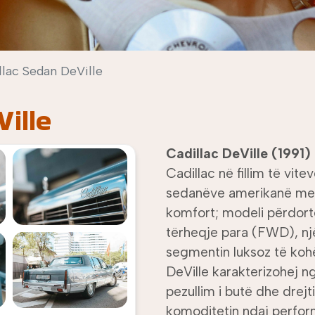
llac Sedan DeVille
ille
Cadillac DeVille (1991)
Cadillac në fillim të vite
sedanëve amerikanë me
komfort; modeli përdor
tërheqje para (FWD), nj
segmentin luksoz të koh
DeVille karakterizohej 
pezullim i butë dhe drejti
komoditetin ndaj perfor