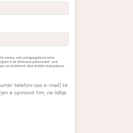
 të rreme, nën përgjegjësinë time
rojtjen e të dhënave personale" unë
jes së shërbimit dhe efekte statistikore.
numër telefoni ose e-mail) të
n e opinionit tim, në lidhje