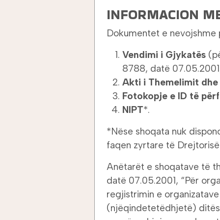
INFORMACION M
Dokumentet e nevojshme pë
Vendimi i Gjykatës
(pë
8788, datë 07.05.2001, 
Akti i Themelimit dhe 
Fotokopje e ID të përf
NIPT
*.
*Nëse shoqata nuk disponon
faqen zyrtare të Drejtori
Anëtarët e shoqatave të th
datë 07.05.2001, “Për organ
regjistrimin e organizatave
(njëqindetetëdhjetë) ditës