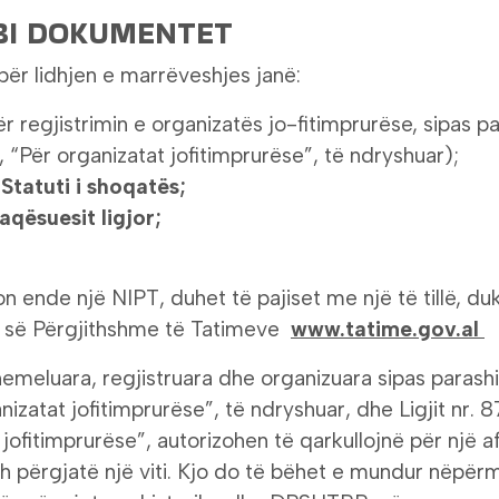
BI DOKUMENTET
r lidhjen e marrëveshjes janë:
r regjistrimin e organizatës jo-fitimprurëse, sipas pa
“Për organizatat jofitimprurëse”, të ndryshuar);
Statuti i shoqatës;
aqësuesit ligjor;
 ende një NIPT, duhet të pajiset me një të tillë, d
së së Përgjithshme të Tatimeve
www.tatime.gov.al
emeluara, regjistruara dhe organizuara sipas parashi
izatat jofitimprurëse”, të ndryshuar, dhe Ligjit nr. 
 jofitimprurëse”, autorizohen të qarkullojnë për një 
h përgjatë një viti. Kjo do të bëhet e mundur nëpërm