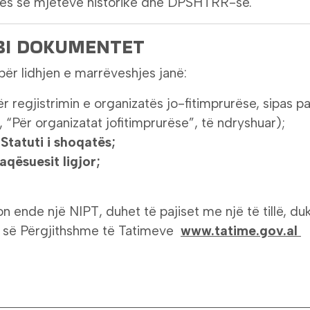
ës së mjeteve historike dhe DPSHTRR-së.
BI DOKUMENTET
r lidhjen e marrëveshjes janë:
r regjistrimin e organizatës jo-fitimprurëse, sipas pa
“Për organizatat jofitimprurëse”, të ndryshuar);
Statuti i shoqatës;
aqësuesit ligjor;
 ende një NIPT, duhet të pajiset me një të tillë, d
së së Përgjithshme të Tatimeve
www.tatime.gov.al