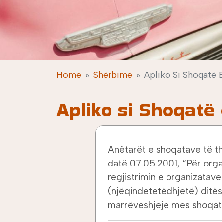
Home
Shërbime
Apliko Si Shoqatë 
Apliko si Shoqatë
Anëtarët e shoqatave të th
datë 07.05.2001, “Për organ
regjistrimin e organizatave
(njëqindetetëdhjetë) ditës
marrëveshjeje mes shoqat