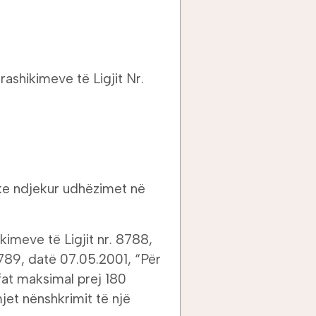
rashikimeve të Ligjit Nr.
uke ndjekur udhëzimet në
kimeve të Ligjit nr. 8788,
8789, datë 07.05.2001, “Për
afat maksimal prej 180
jet nënshkrimit të një