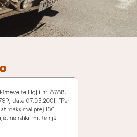
ro
kimeve të Ligjit nr. 8788,
8789, datë 07.05.2001, “Për
afat maksimal prej 180
jet nënshkrimit të një