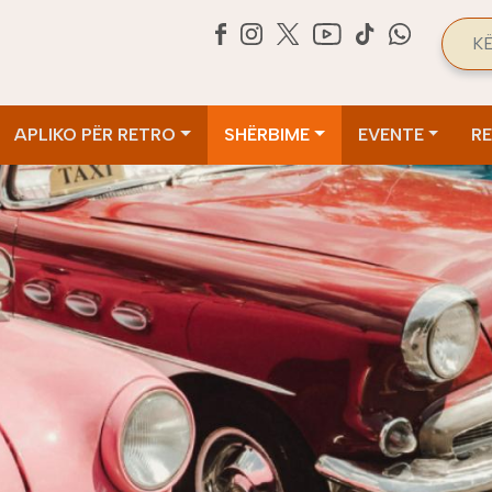
Sea
APLIKO PËR RETRO
SHËRBIME
EVENTE
R