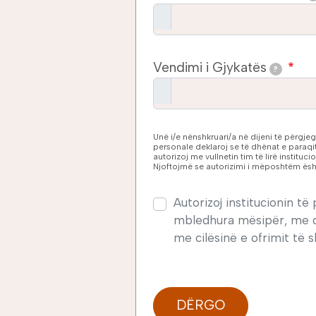
Vendimi i Gjykatës
?
Unë i/e nënshkruari/a në dijeni të përgje
personale deklaroj se të dhënat e paraqit
autorizoj me vullnetin tim të lirë institu
Njoftojmë se autorizimi i mëposhtëm ësht
Autorizoj institucionin 
mbledhura mësipër, me që
me cilësinë e ofrimit të s
DËRGO