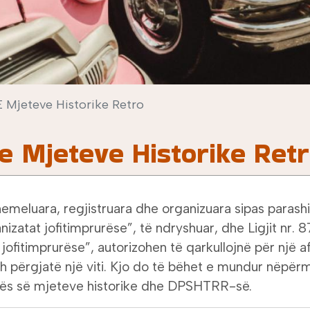
E Mjeteve Historike Retro
 e Mjeteve Historike Ret
emeluara, regjistruara dhe organizuara sipas parashi
izatat jofitimprurëse”, të ndryshuar, dhe Ligjit nr. 
 jofitimprurëse”, autorizohen të qarkullojnë për një 
h përgjatë një viti. Kjo do të bëhet e mundur nëpërm
ës së mjeteve historike dhe DPSHTRR-së.