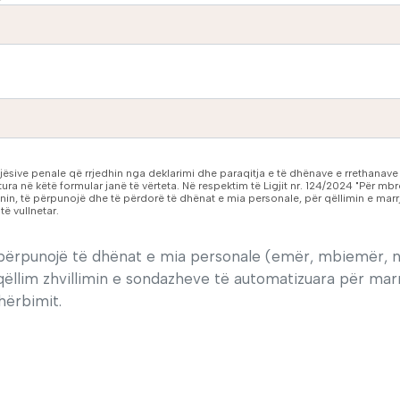
gjësive penale që rrjedhin nga deklarimi dhe paraqitja e të dhënave e rrethanave
ura në këtë formular janë të vërteta. Në respektim të Ligjit nr. 124/2024 "Për mb
cionin, të përpunojë dhe të përdorë të dhënat e mia personale, për qëllimin e marr
ë vullnetar.
të përpunojë të dhënat e mia personale (emër, mbiemër, 
llim zhvillimin e sondazheve të automatizuara për marrje
hërbimit.