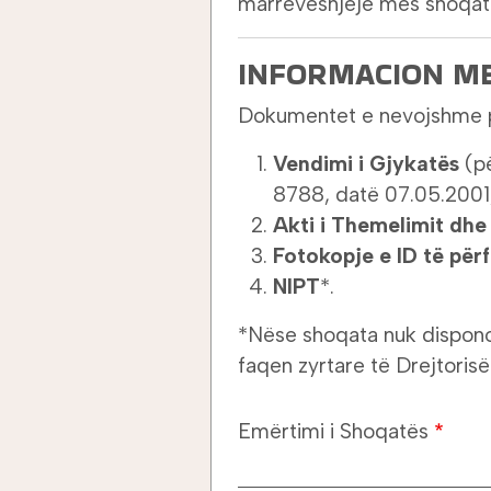
marrëveshjeje mes shoqat
INFORMACION M
Dokumentet e nevojshme pë
Vendimi i Gjykatës
(pë
8788, datë 07.05.2001, 
Akti i Themelimit dhe 
Fotokopje e ID të përf
NIPT
*.
*Nëse shoqata nuk disponon
faqen zyrtare të Drejtori
Emërtimi i Shoqatës